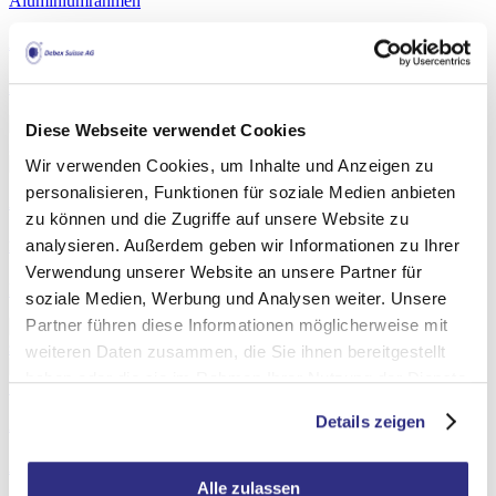
Aluminiumrahmen
Alu-Wechselrahmen Sideloader Klassisch
Detail
Diese Webseite verwendet Cookies
Wir verwenden Cookies, um Inhalte und Anzeigen zu
personalisieren, Funktionen für soziale Medien anbieten
Aluminiumrahmen
zu können und die Zugriffe auf unsere Website zu
analysieren. Außerdem geben wir Informationen zu Ihrer
Foto-Aluminiumrahmen
Verwendung unserer Website an unsere Partner für
Detail
soziale Medien, Werbung und Analysen weiter. Unsere
Partner führen diese Informationen möglicherweise mit
weiteren Daten zusammen, die Sie ihnen bereitgestellt
haben oder die sie im Rahmen Ihrer Nutzung der Dienste
gesammelt haben. Weitere Informationen finden Sie in
Details zeigen
Aluminiumrahmen
der
Cookie-Richtlinie
.
Alu-Wechselrahmen Sideloader F015
Alle zulassen