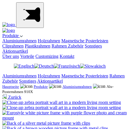
Produkte
Aluminiumrahmen
Holzrahmen
Magnetische Posterleisten
Cliprahmen
Plastikrahmen
Rahmen Zubehör
Sonstiges
Aktionsartikel
Über uns
Vorteile
Customizing
Kontakt
Aluminiumrahmen
Holzrahmen
Magnetische Posterleisten
Rahmen
Zubehör
Sonstiges
Aktionsartikel
Hauptseite
Produkte
Aluminiumrahmen
Alu-
Posterrahmen 910X
Zurück