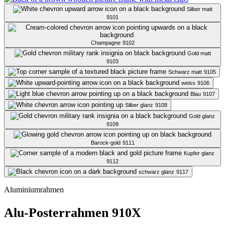
Silber matt
9101
Champagne
9102
Gold matt
9103
Schwarz matt
9105
weiss
9106
Blau
9107
Silber glanz
9108
Gold glanz
9109
Barock-gold
9111
Kupfer glanz
9112
schwarz glanz
9117
Aluminiumrahmen
Alu-Posterrahmen 910X