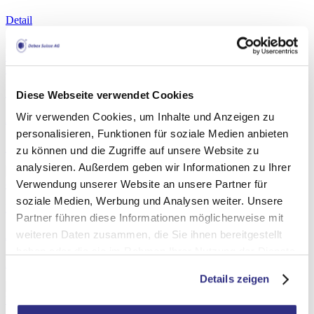
Detail
Bilderleisten, Profile
Diese Webseite verwendet Cookies
Wir verwenden Cookies, um Inhalte und Anzeigen zu
Alu Profile für Galerierahmen 8880
personalisieren, Funktionen für soziale Medien anbieten
Detail
zu können und die Zugriffe auf unsere Website zu
analysieren. Außerdem geben wir Informationen zu Ihrer
Verwendung unserer Website an unsere Partner für
soziale Medien, Werbung und Analysen weiter. Unsere
Bilderleisten, Profile
Partner führen diese Informationen möglicherweise mit
weiteren Daten zusammen, die Sie ihnen bereitgestellt
Alu Profile für Galerierahmen 8780
haben oder die sie im Rahmen Ihrer Nutzung der Dienste
Detail
gesammelt haben. Weitere Informationen finden Sie in
Details zeigen
der
Cookie-Richtlinie
.