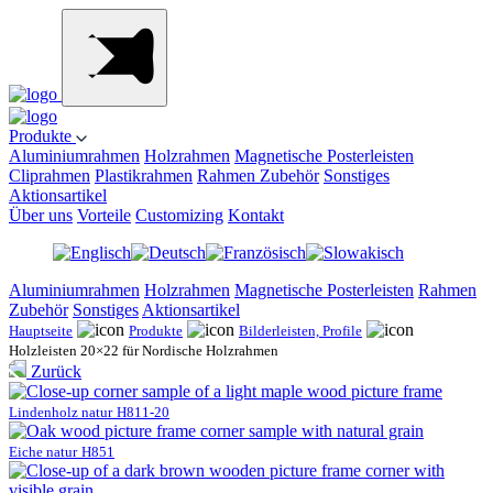
Produkte
Aluminiumrahmen
Holzrahmen
Magnetische Posterleisten
Cliprahmen
Plastikrahmen
Rahmen Zubehör
Sonstiges
Aktionsartikel
Über uns
Vorteile
Customizing
Kontakt
Aluminiumrahmen
Holzrahmen
Magnetische Posterleisten
Rahmen
Zubehör
Sonstiges
Aktionsartikel
Hauptseite
Produkte
Bilderleisten, Profile
Holzleisten 20×22 für Nordische Holzrahmen
Zurück
Lindenholz natur
H811-20
Eiche natur
H851